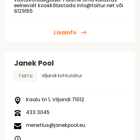
eelnevalt kooskõlastada info@taitur.net või
6129155
Lisainfo
Janek Pool
Viljandi kohtutäitur
TARTU
Kaalu tn 1, Viljandi 71012
433 3045
menetlus@janekpool.eu