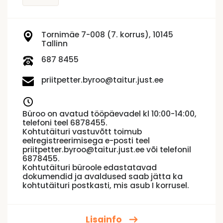
Tornimäe 7-008 (7. korrus), 10145
Tallinn
687 8455
priitpetter.byroo@taitur.just.ee
Büroo on avatud tööpäevadel kl 10:00-14:00,
telefoni teel 6878455.
Kohtutäituri vastuvõtt toimub
eelregistreerimisega e-posti teel
priitpetter.byroo@taitur.just.ee või telefonil
6878455.
Kohtutäituri büroole edastatavad
dokumendid ja avaldused saab jätta ka
kohtutäituri postkasti, mis asub I korrusel.
Lisainfo