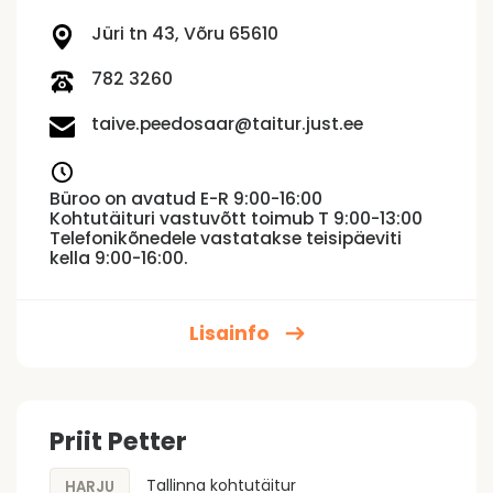
Jüri tn 43, Võru 65610
782 3260
taive.peedosaar@taitur.just.ee
Büroo on avatud E-R 9:00-16:00
Kohtutäituri vastuvõtt toimub T 9:00-13:00
Telefonikõnedele vastatakse teisipäeviti
kella 9:00-16:00.
Lisainfo
Priit Petter
Tallinna kohtutäitur
HARJU