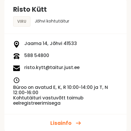
Risto Kütt
Jõhvi kohtutäitur
VIRU
Jaama 14, Jõhvi 41533
588 54800
risto.kytt@taitur.just.ee
Büroo on avatud E, K, R 10:00-14:00 ja T, N
12:00-16:00
Kohtutäituri vastuvõtt toimub
eelregistreerimisega
Lisainfo