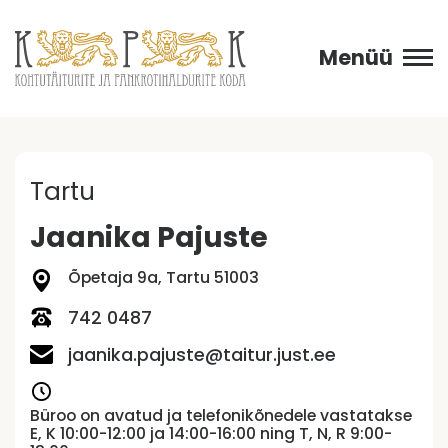
Menüü
Tartu
Jaanika Pajuste
Õpetaja 9a, Tartu 51003
742 0487
jaanika.pajuste@taitur.just.ee
Büroo on avatud ja telefonikõnedele vastatakse
E, K 10:00-12:00 ja 14:00-16:00 ning T, N, R 9:00-