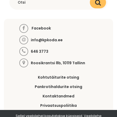
Facebook
info@kpkoda.ee
646 3773
Roosikrantsi 8b, 10119 Tallinn
Kohtutäiturite otsing
Pankrotihaldurite otsing
Kontaktandmed
Privaatsuspoliitika
Sellel veebilehel kasutatakse küpsiseid. Veebilehe