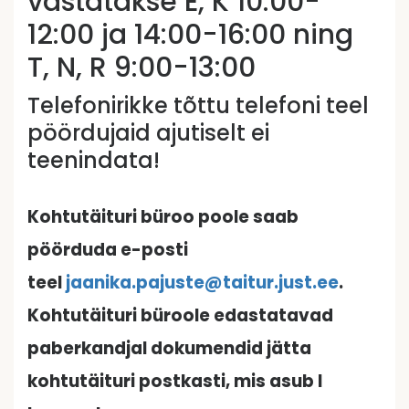
vastatakse E, K 10:00-
12:00 ja 14:00-16:00 ning
T, N, R 9:00-13:00
Telefonirikke tõttu telefoni teel
pöördujaid ajutiselt ei
teenindata!
Kohtutäituri büroo poole saab
pöörduda e-posti
teel
jaanika.pajuste@taitur.just.ee
.
Kohtutäituri büroole edastatavad
paberkandjal dokumendid jätta
kohtutäituri postkasti, mis asub I