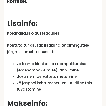
korrusel.
Lisainfo:
Kõrgharidus õigusteaduses
Kohtutäitur osutab lisaks täitetoimingutele
järgmisi ametiteenuseid:
vallas- ja kinnisasja enampakkumise
(eraenampakkumise) läbiviimine
dokumentide kättetoimetamine
väljaspool kohtumenetlust juriidilise fakti
tuvastamine
Makseinfo: