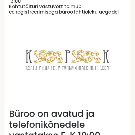
13:00
Kohtutäituri vastuvõtt toimub
eelregistreerimisega büroo lahtioleku aegadel
Büroo on avatud ja
telefonikõnedele