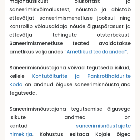
majanduslikust olukorrast ja
saneerimisvõimalustest, nõustab ja abistab
ettevõtjat saneerimismenetluse jooksul ning
kontrollib võlausaldaja nõude õiguspärasust ja
ettevõtja tehingute otstarbekust.
Saneerimismenetluse teated avaldatakse
ametlikus väljaandes
“Ametlikud teadaanded”
.
Saneerimisnõustajana võivad tegutseda isikud,
kellele
Kohtutäiturite ja Pankrotihaldurite
Koda
on andnud õiguse saneerimisnõustajana
tegutseda.
Saneerimisnõustajana tegutsemise õigusega
isikute andmed on
kantud
saneerimisnõustajate
nimekirja
.
Kohustus esitada Kojale õiged