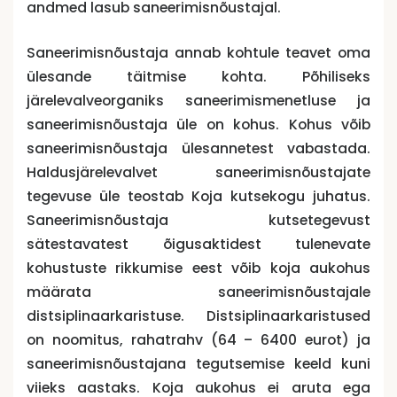
andmed lasub saneerimisnõustajal.
Saneerimisnõustaja annab kohtule teavet oma
ülesande täitmise kohta. Põhiliseks
järelevalveorganiks saneerimismenetluse ja
saneerimisnõustaja üle on kohus. Kohus võib
saneerimisnõustaja ülesannetest vabastada.
Haldusjärelevalvet saneerimisnõustajate
tegevuse üle teostab Koja kutsekogu juhatus.
Saneerimisnõustaja kutsetegevust
sätestavatest õigusaktidest tulenevate
kohustuste rikkumise eest võib koja aukohus
määrata saneerimisnõustajale
distsiplinaarkaristuse. Distsiplinaarkaristused
on noomitus, rahatrahv (64 – 6400 eurot) ja
saneerimisnõustajana tegutsemise keeld kuni
viieks aastaks. Koja aukohus ei aruta ega