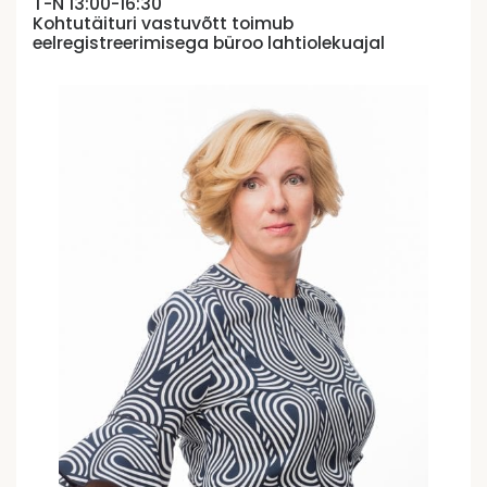
T-N 13:00-16:30
Kohtutäituri vastuvõtt toimub
eelregistreerimisega büroo lahtiolekuajal