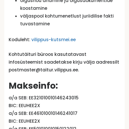
õigusnõu andmine ja õigusdokumentide
koostamine
väljaspool kohtumenetlust juriidilise fakti
tuvastamine
Koduleht:
vilippus-kutsmei.ee
Kohtutäituri büroos kasutatavast
infosüsteemist saadetakse kirju välja aadressilt
postmaster@taitur.vilippus.ee.
Makseinfo:
a/a SEB: EE321010010146243015
BIC: EEUHEE2X
a/a SEB: EE461010010146241017
BIC: EEUHEE2X
a/a SEB: EE501010010150122012