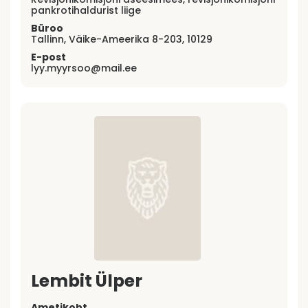
pankrotihaldurist liige
Büroo
Tallinn, Väike-Ameerika 8-203, 10129
E-post
lyy.myyrsoo@mail.ee
Lembit Ülper
Ametikoht