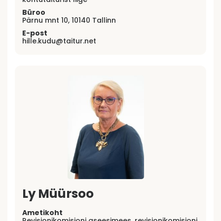
Büroo
Pärnu mnt 10, 10140 Tallinn
E-post
hille.kudu@taitur.net
Ly Müürsoo
Ametikoht
Revisjonikomisjoni aseesimees, revisjonikomisjoni