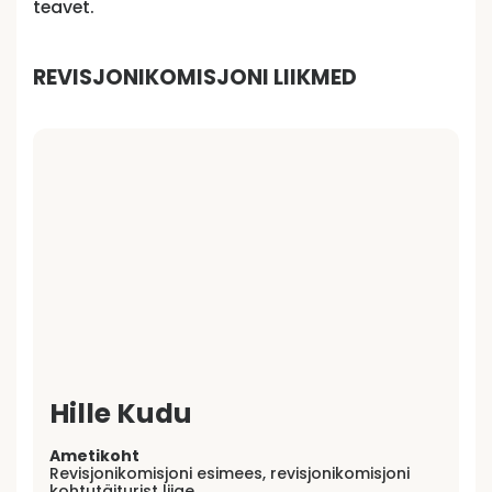
teavet.
REVISJONIKOMISJONI LIIKMED
Hille Kudu
Ametikoht
Revisjonikomisjoni esimees, revisjonikomisjoni
kohtutäiturist liige