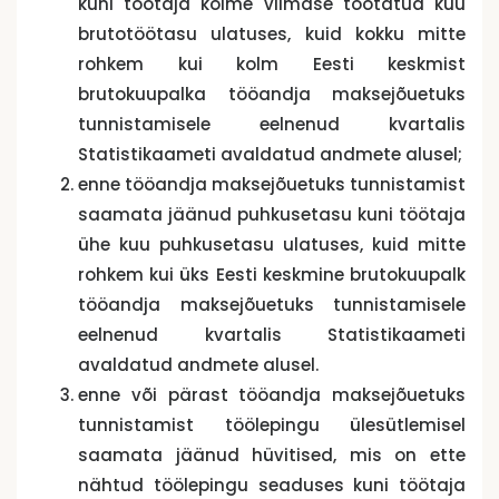
kuni töötaja kolme viimase töötatud kuu
brutotöötasu ulatuses, kuid kokku mitte
rohkem kui kolm Eesti keskmist
brutokuupalka tööandja maksejõuetuks
tunnistamisele eelnenud kvartalis
Statistikaameti avaldatud andmete alusel;
enne tööandja maksejõuetuks tunnistamist
saamata jäänud puhkusetasu kuni töötaja
ühe kuu puhkusetasu ulatuses, kuid mitte
rohkem kui üks Eesti keskmine brutokuupalk
tööandja maksejõuetuks tunnistamisele
eelnenud kvartalis Statistikaameti
avaldatud andmete alusel.
enne või pärast tööandja maksejõuetuks
tunnistamist töölepingu ülesütlemisel
saamata jäänud hüvitised, mis on ette
nähtud töölepingu seaduses kuni töötaja