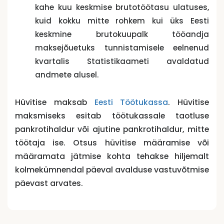
kahe kuu keskmise brutotöötasu ulatuses,
kuid kokku mitte rohkem kui üks Eesti
keskmine brutokuupalk tööandja
maksejõuetuks tunnistamisele eelnenud
kvartalis Statistikaameti avaldatud
andmete alusel.
Hüvitise maksab
Eesti Töötukassa
. Hüvitise
maksmiseks esitab töötukassale taotluse
pankrotihaldur või ajutine pankrotihaldur, mitte
töötaja ise. Otsus hüvitise määramise või
määramata jätmise kohta tehakse hiljemalt
kolmekümnendal päeval avalduse vastuvõtmise
päevast arvates.