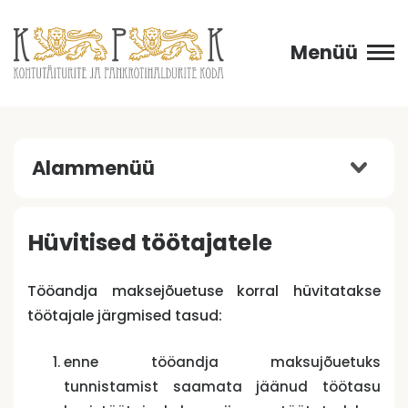
Menüü
Alammenüü
Hüvitised töötajatele
Tööandja maksejõuetuse korral hüvitatakse
töötajale järgmised tasud:
enne tööandja maksujõuetuks
tunnistamist saamata jäänud töötasu