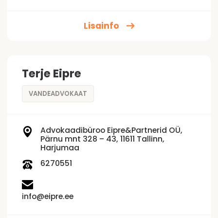
Lisainfo
Terje Eipre
VANDEADVOKAAT
Advokaadibüroo Eipre&Partnerid OÜ,
Pärnu mnt 328 – 43, 11611 Tallinn,
Harjumaa
6270551
info@eipre.ee