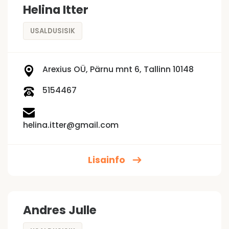
Helina Itter
USALDUSISIK
Arexius OÜ, Pärnu mnt 6, Tallinn 10148
5154467
helina.itter@gmail.com
Lisainfo
Andres Julle