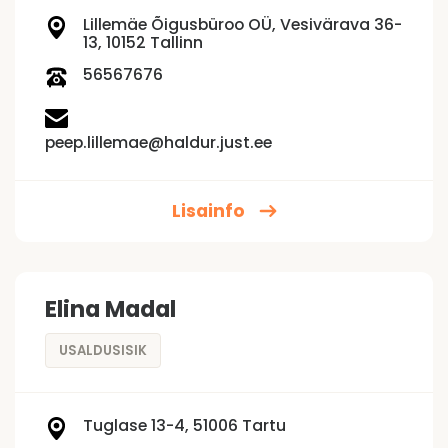
Lillemäe Õigusbüroo OÜ, Vesivärava 36-
13, 10152 Tallinn
56567676
peep.lillemae@haldur.just.ee
Lisainfo
Elina Madal
USALDUSISIK
Tuglase 13-4, 51006 Tartu