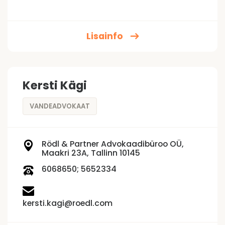
Lisainfo
Kersti Kägi
VANDEADVOKAAT
Rödl & Partner Advokaadibüroo OÜ,
Maakri 23A, Tallinn 10145
6068650; 5652334
kersti.kagi@roedl.com