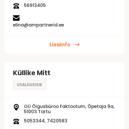
56913405
elina@ampartnerid.ee
Lisainfo
Küllike Mitt
USALDUSISIK
OÜ Õigusbüroo Faktootum, Õpetaja 9a,
51003 Tartu
5053344, 7420583