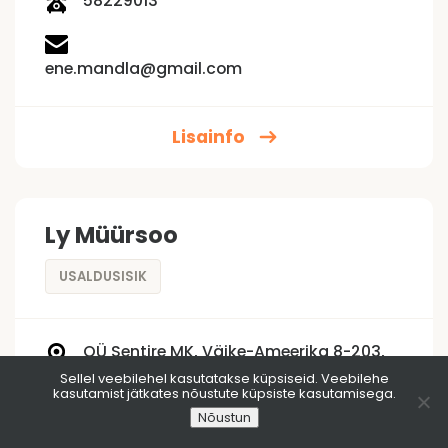
58229013
ene.mandla@gmail.com
Lisainfo
Ly Müürsoo
USALDUSISIK
OÜ Sentire MK, Väike-Ameerika 8-203,
10129, Tallinn
Sellel veebilehel kasutatakse küpsiseid. Veebilehe
kasutamist jätkates nõustute küpsiste kasutamisega.
5097383
Nõustun