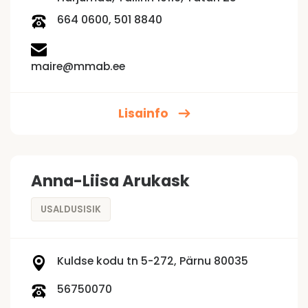
664 0600, 501 8840
maire@mmab.ee
Lisainfo
Anna-Liisa Arukask
USALDUSISIK
Kuldse kodu tn 5-272, Pärnu 80035
56750070