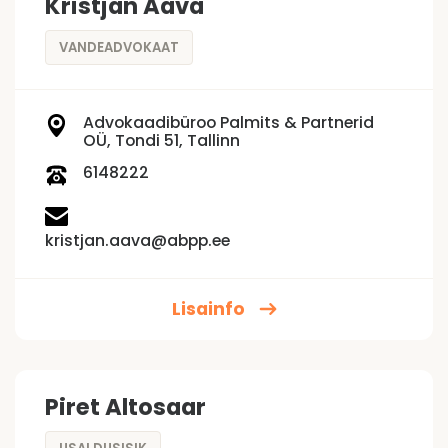
Kristjan Aava
VANDEADVOKAAT
Advokaadibüroo Palmits & Partnerid
OÜ, Tondi 51, Tallinn
6148222
kristjan.aava@abpp.ee
Lisainfo
Piret Altosaar