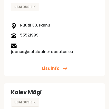
USALDUSISIK
Rüütli 38, Pärnu
55521999
jaanus@sotsiaalnekaasatus.eu
Lisainfo
Kalev Mägi
USALDUSISIK