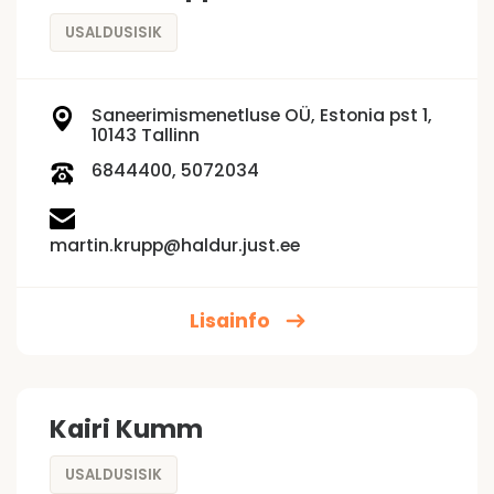
USALDUSISIK
Saneerimismenetluse OÜ, Estonia pst 1,
10143 Tallinn
6844400, 5072034
martin.krupp@haldur.just.ee
Lisainfo
Kairi Kumm
USALDUSISIK