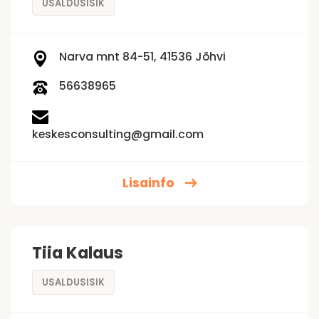
USALDUSISIK
Narva mnt 84-51, 41536 Jõhvi
56638965
keskesconsulting@gmail.com
Lisainfo
Tiia Kalaus
USALDUSISIK