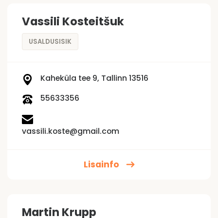
Vassili Kosteitšuk
USALDUSISIK
Kaheküla tee 9, Tallinn 13516
55633356
vassili.koste@gmail.com
Lisainfo
Martin Krupp