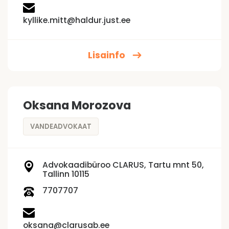
kyllike.mitt@haldur.just.ee
Lisainfo
Oksana Morozova
VANDEADVOKAAT
Advokaadibüroo CLARUS, Tartu mnt 50,
Tallinn 10115
7707707
oksana@clarusab.ee