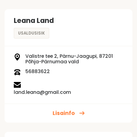
Leana Land
USALDUSISIK
Valistre tee 2, Pärnu-Jaagupi, 87201
Põhja-Pärnumaa vald
56883622
land.leana@gmail.com
Lisainfo