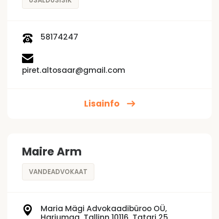
USALDUSISIK
58174247
piret.altosaar@gmail.com
Lisainfo
Maire Arm
VANDEADVOKAAT
Maria Mägi Advokaadibüroo OÜ,
Harjumaa, Tallinn 10116, Tatari 25