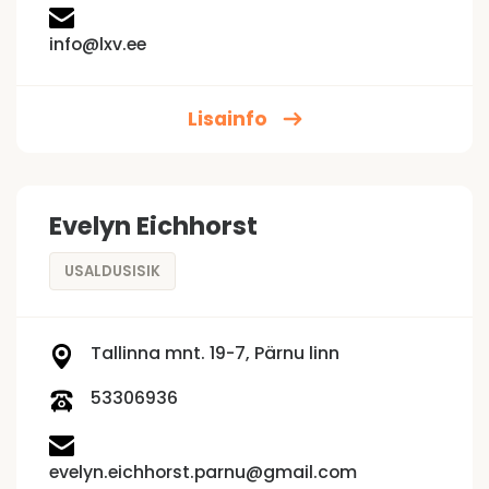
info@lxv.ee
Lisainfo
Evelyn Eichhorst
USALDUSISIK
Tallinna mnt. 19-7, Pärnu linn
53306936
evelyn.eichhorst.parnu@gmail.com