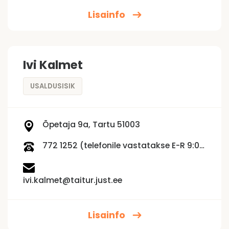
Lisainfo
Ivi Kalmet
USALDUSISIK
Õpetaja 9a, Tartu 51003
772 1252 (telefonile vastatakse E-R 9:00 - 15:00)
ivi.kalmet@taitur.just.ee
Lisainfo