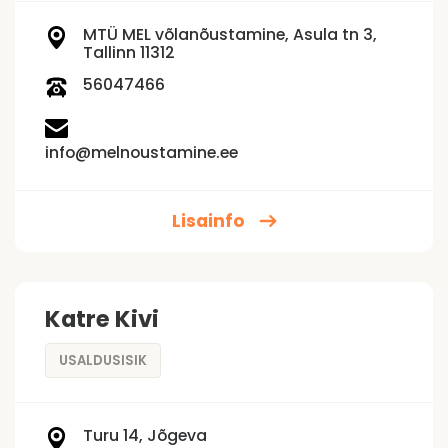
MTÜ MEL võlanõustamine, Asula tn 3,
Tallinn 11312
56047466
info@melnoustamine.ee
Lisainfo
Katre Kivi
USALDUSISIK
Turu 14, Jõgeva