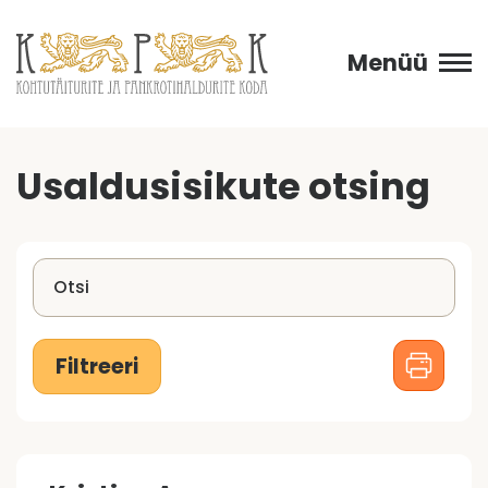
Menüü
Usaldusisikute otsing