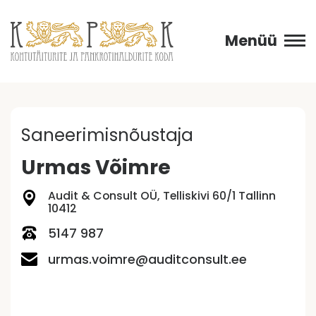
Menüü
Saneerimisnõustaja
Urmas Võimre
Audit & Consult OÜ, Telliskivi 60/1 Tallinn
10412
5147 987
urmas.voimre@auditconsult.ee