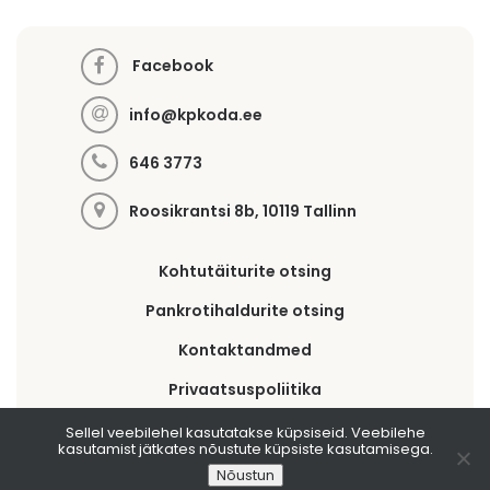
Facebook
info@kpkoda.ee
646 3773
Roosikrantsi 8b, 10119 Tallinn
Kohtutäiturite otsing
Pankrotihaldurite otsing
Kontaktandmed
Privaatsuspoliitika
Sellel veebilehel kasutatakse küpsiseid. Veebilehe
kasutamist jätkates nõustute küpsiste kasutamisega.
Copyright 2025 © All right reserved
Kpkoda.ee
Nõustun