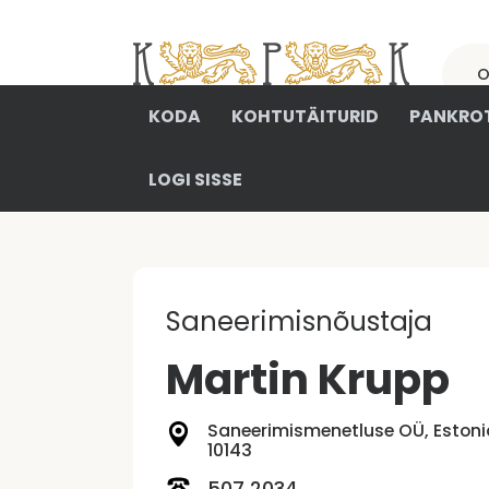
KODA
KOHTUTÄITURID
PANKROT
LOGI SISSE
Saneerimisnõustaja
Martin Krupp
Saneerimismenetluse OÜ, Estonia 
10143
507 2034