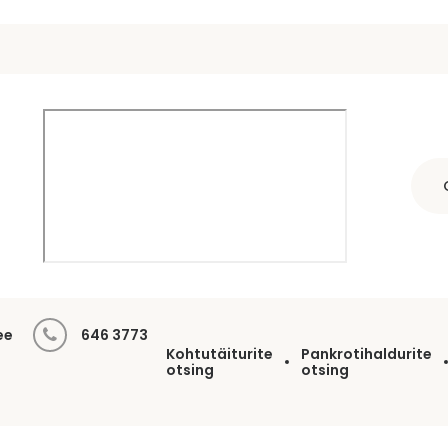
ee
646 3773
Kohtutäiturite
Pankrotihaldurite
otsing
otsing