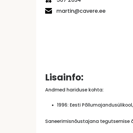
martin@cavere.ee
Lisainfo:
Andmed hariduse kohta:
1996: Eesti Põllumajandusülikoo
Saneerimisnõustajana tegutsemise õi