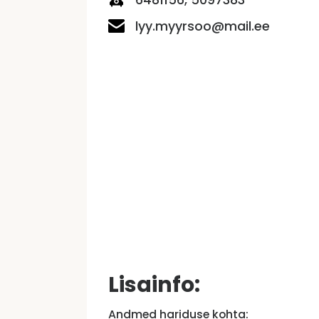
lyy.myyrsoo@mail.ee
Lisainfo:
Andmed hariduse kohta: