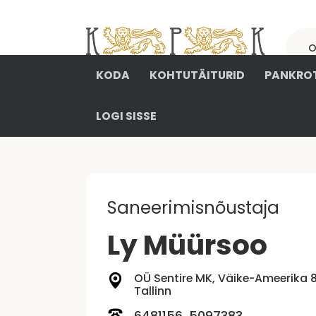
KODA
KOHTUTÄITURID
PANKROT
LOGI SISSE
Saneerimisnõustaja
Ly Müürsoo
OÜ Sentire MK, Väike-Ameerika 8
Tallinn
6481156, 5097383