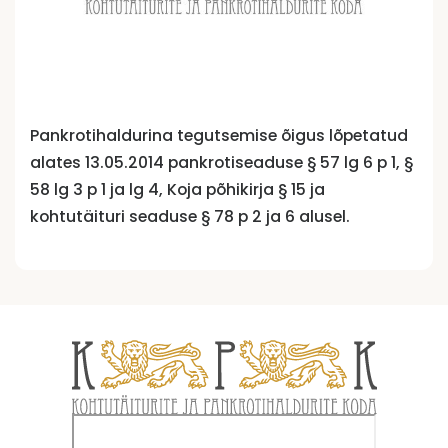
Pankrotihaldurina tegutsemise õigus lõpetatud
alates 13.05.2014 pankrotiseaduse § 57 lg 6 p 1, §
58 lg 3 p 1 ja lg 4, Koja põhikirja § 15 ja
kohtutäituri seaduse § 78 p 2 ja 6 alusel.