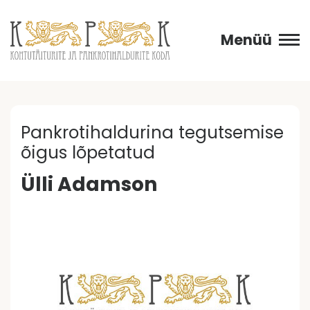
Menüü
Pankrotihaldurina tegutsemise
õigus lõpetatud
Ülli Adamson