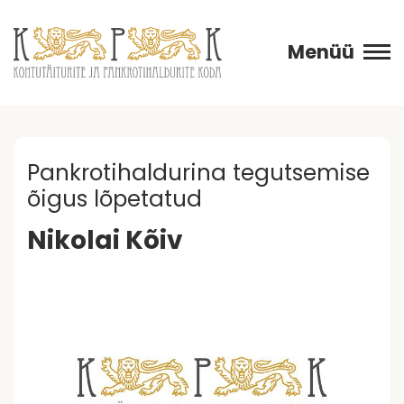
Menüü
Pankrotihaldurina tegutsemise
õigus lõpetatud
Nikolai Kõiv