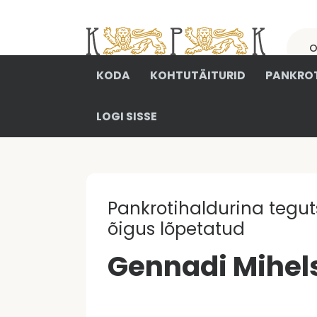
KODA
KOHTUTÄITURID
PANKROT
LOGI SISSE
Pankrotihaldurina tegu
õigus lõpetatud
Gennadi Mihel