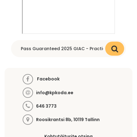
Facebook
info@kpkoda.ee
646 3773
Roosikrantsi 8b, 10119 Tallinn
Kohtutäiturite otsing