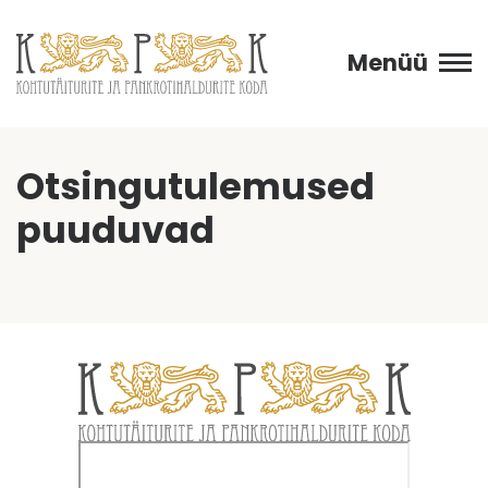
Menüü
Otsingutulemused
puuduvad